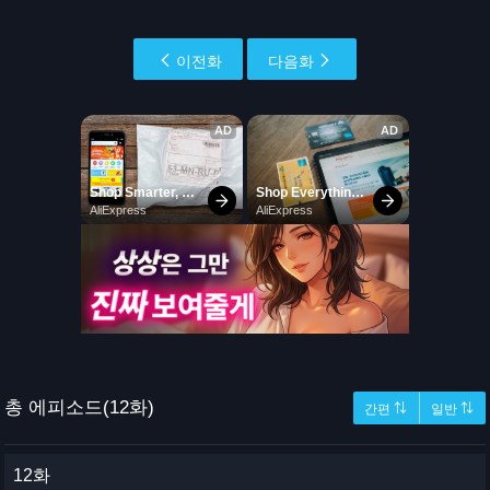
이전화
다음화
총 에피소드(12화)
간편 ⇅
일반 ⇅
12화