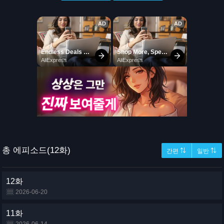
총 에피소드(12화)
간편 ⇅
일반 ⇅
12화
2026-06-20
11화