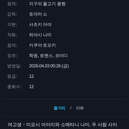
원작:
지구의 물고기 퐁짱
감독:
토야마 소
각본:
사츠키 아야
작화:
하야시 나미
음악:
키쿠야 토모키
장르:
학원, 로맨스, 코미디
방영일:
2026.04.03 00:
26 (금)
등급:
12
총화수:
12
줄거리
리뷰
여고생・미요시 아이미와 소메타니 나미. 두 사람 사이