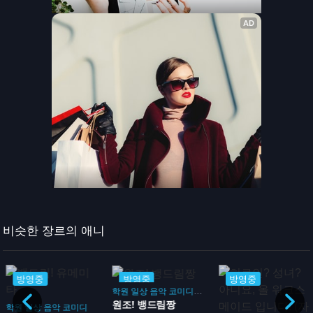
비슷한 장르의 애니
방영중
방영중
방영중
학원
일상
음악
코미디
드라마
원조! 뱅드림짱
학원
일상
음악
코미디