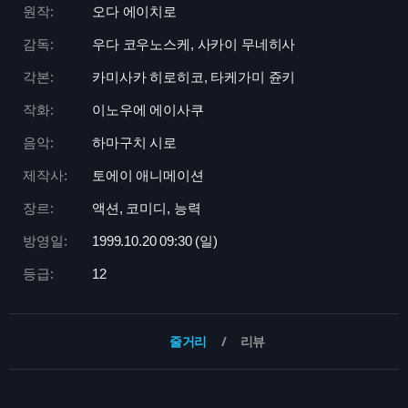
원작:
오다 에이치로
감독:
우다 코우노스케, 사카이 무네히사
각본:
카미사카 히로히코, 타케가미 쥰키
작화:
이노우에 에이사쿠
음악:
하마구치 시로
제작사:
토에이 애니메이션
장르:
액션, 코미디, 능력
방영일:
1999.10.20 09:
30 (일)
등급:
12
줄거리
리뷰