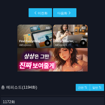
이전화
다음화
총 에피소드(1194화)
간편 ⇅
일반 ⇅
1172화