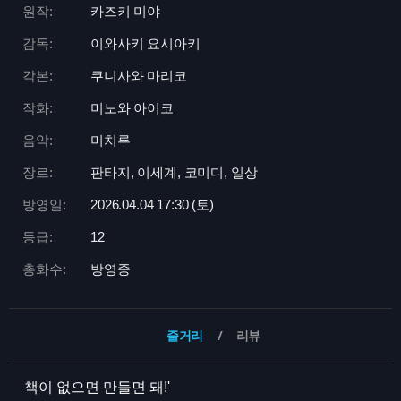
원작:
카즈키 미야
감독:
이와사키 요시아키
각본:
쿠니사와 마리코
작화:
미노와 아이코
음악:
미치루
장르:
판타지, 이세계, 코미디, 일상
방영일:
2026.04.04 17:
30 (토)
등급:
12
총화수:
방영중
줄거리
리뷰
책이 없으면 만들면 돼!'