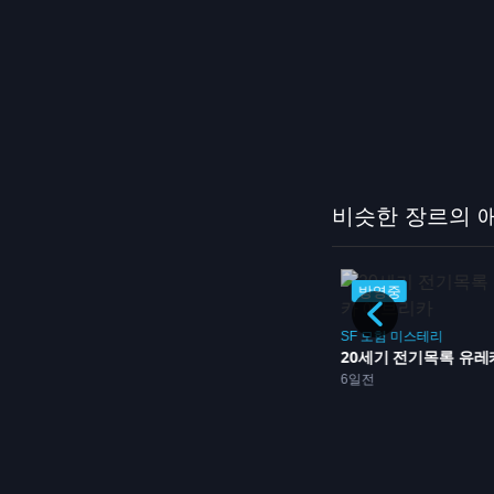
비슷한 장르의 
완결
방영중
SF
이세계
모험
백합
이세계 피크닉
SF
모험
미스테리
26화
5일전
12화
20세기 전기목록 유레카 
6일전