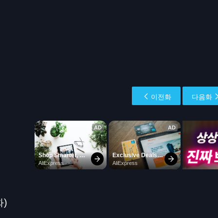
이전화
다음화
화)