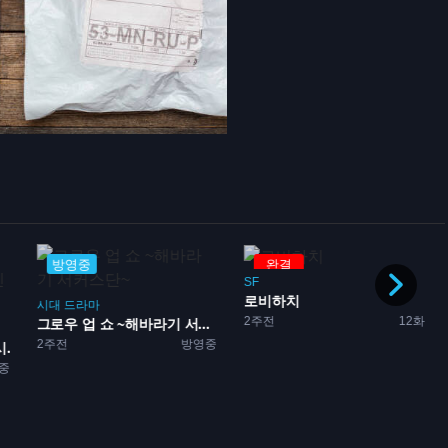
방영중
완결
SF
로비하치
시대
드라마
2주전
12화
그로우 업 쇼 ~해바라기 서...
2주전
방영중
..
중