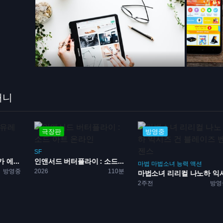
애니
극장판
방영중
SF
에...
인앤서드 버터플라이 : 소드...
마법
마법소녀
능력
액션
방영중
2026
110분
마법소녀 리리컬 나노하 익시.
2주전
방영