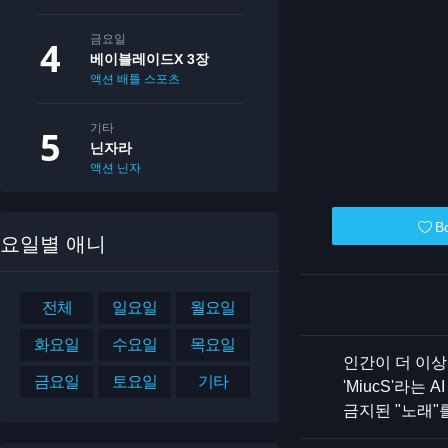
금요일
베이블레이드X 3장
액션
배틀
스포츠
기타
닌자라
액션
닌자
B
요일별 애니
전체
일요일
월요일
화요일
수요일
목요일
인간이 더 이상
금요일
토요일
기타
'MiucS'라
금지된 "노래"