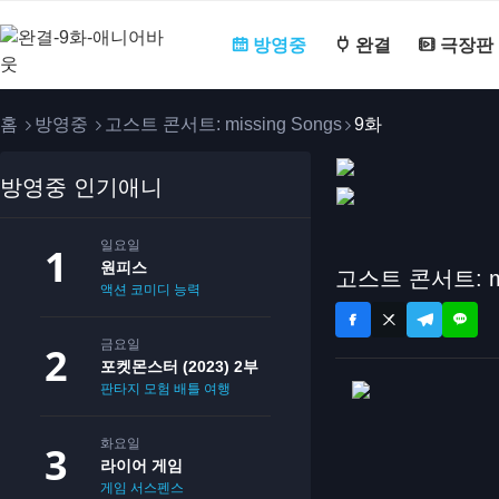
방영중
완결
극장판
홈
방영중
고스트 콘서트: missing Songs
9화
방영중 인기애니
일요일
원피스
고스트 콘서트: mis
액션
코미디
능력
금요일
포켓몬스터 (2023) 2부
판타지
모험
배틀
여행
화요일
라이어 게임
게임
서스펜스