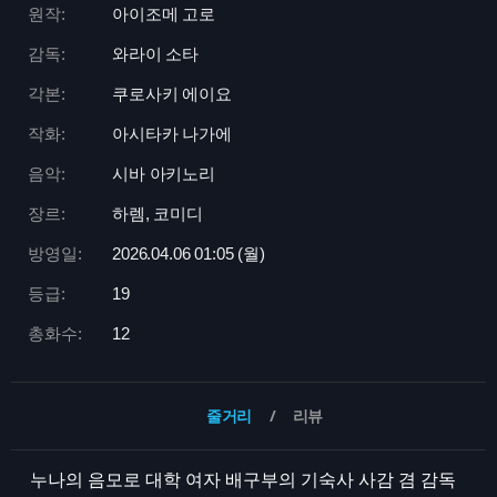
원작:
아이조메 고로
감독:
와라이 소타
각본:
쿠로사키 에이요
작화:
아시타카 나가에
음악:
시바 아키노리
장르:
하렘, 코미디
방영일:
2026.04.06 01:
05 (월)
등급:
19
총화수:
12
줄거리
리뷰
누나의 음모로 대학 여자 배구부의 기숙사 사감 겸 감독