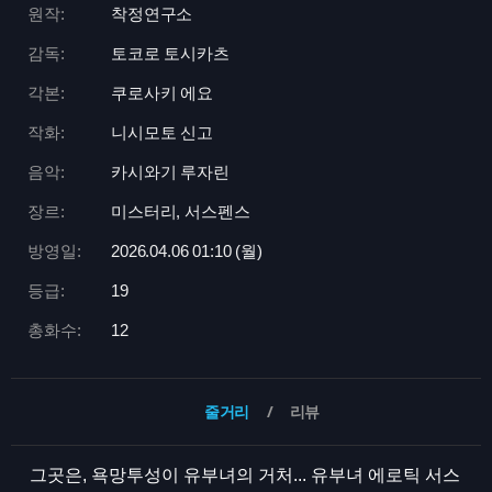
원작:
착정연구소
감독:
토코로 토시카츠
각본:
쿠로사키 에요
작화:
니시모토 신고
음악:
카시와기 루자린
장르:
미스터리, 서스펜스
방영일:
2026.04.06 01:
10 (월)
등급:
19
총화수:
12
줄거리
리뷰
그곳은, 욕망투성이 유부녀의 거처... 유부녀 에로틱 서스