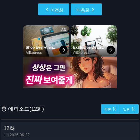
이전화
다음화
총 에피소드(12화)
간편 ⇅
일반 ⇅
12화
2026-06-22