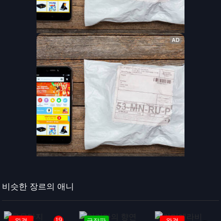
비슷한 장르의 애니
19
결
극장판
완결