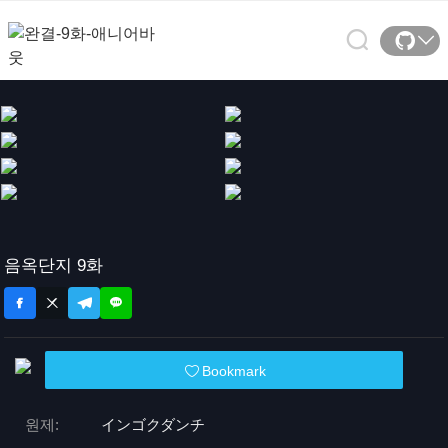
음옥단지 9화
Bookmark
원제:
インゴクダンチ