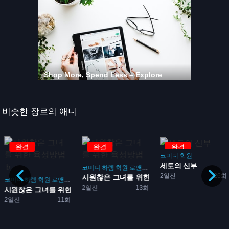
비슷한 장르의 애니
완결
완결
완결
코미디
학원
세토의 신부
코미디
하렘
학원
로맨스
게임
2일전
26화
시원찮은 그녀를 위한 육성방...
코미디
하렘
학원
로맨스
게임
2일전
13화
시원찮은 그녀를 위한 육성방...
2일전
11화