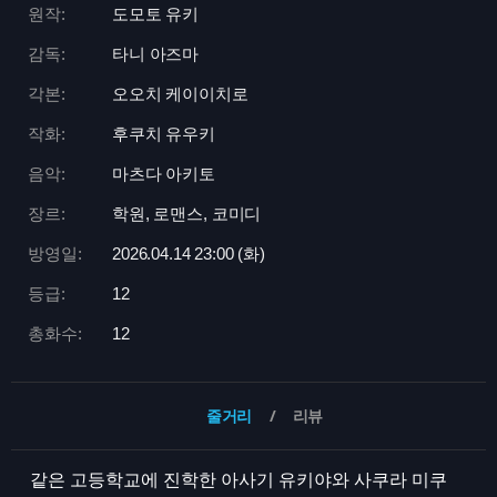
원작:
도모토 유키
감독:
타니 아즈마
각본:
오오치 케이이치로
작화:
후쿠치 유우키
음악:
마츠다 아키토
장르:
학원, 로맨스, 코미디
방영일:
2026.04.14 23:
00 (화)
등급:
12
총화수:
12
줄거리
리뷰
같은 고등학교에 진학한 아사기 유키야와 사쿠라 미쿠