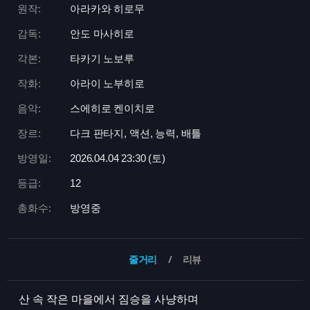
원작:
아라카와 히로무
감독:
안도 마사히로
각본:
타카기 노보루
작화:
아라이 노부히로
음악:
스에히로 켄이치로
장르:
다크 판타지, 액션, 능력, 배틀
방영일:
2026.04.04 23:
30 (토)
등급:
12
총화수:
방영중
줄거리
리뷰
산 속 작은 마을에서 짐승을 사냥하며