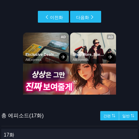
이전화
다음화
총 에피소드(17화)
간편 ⇅
일반 ⇅
17화