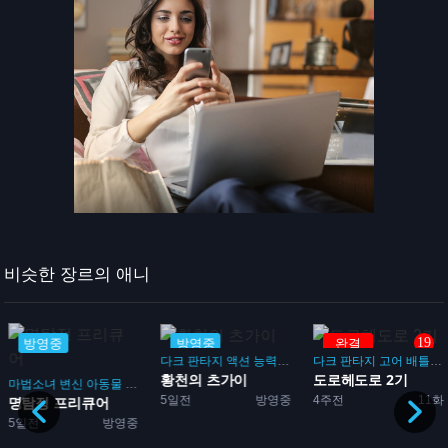
비슷한 장르의 애니
19
방영중
방영중
완결
다크 판타지
액션
능력
배틀
다크 판타지
고어
배틀
액
황천의 츠가이
도로헤도로 2기
마법소녀
변신
아동물
추리
미스터리
다크 판타지
5일전
방영중
4주전
11화
명탐정 프리큐어
5일전
방영중