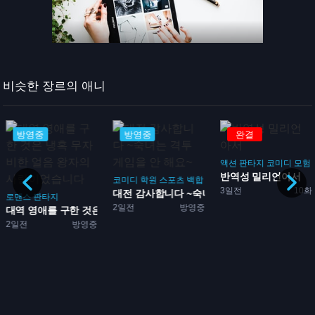
비슷한 장르의 애니
방영중
방영중
완결
액션
판타지
코미디
모험
반역성 밀리언아서
코미디
학원
스포츠
백합
3일전
10화
대전 감사합니다 ~숙녀는 격...
로맨스
판타지
2일전
방영중
대역 영애를 구한 것은 냉혹...
2일전
방영중