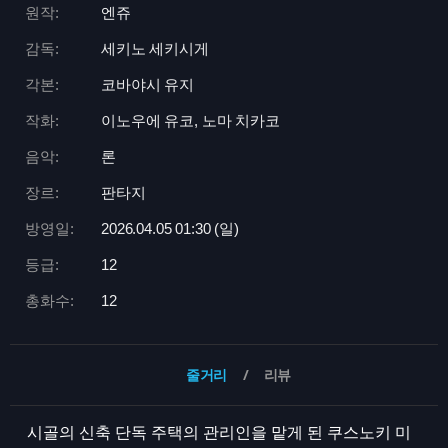
원작:
엔쥬
감독:
세키노 세키시게
각본:
코바야시 유지
작화:
이노우에 유코, 노마 치카코
음악:
론
장르:
판타지
방영일:
2026.04.05 01:
30 (일)
등급:
12
총화수:
12
줄거리
리뷰
시골의 신축 단독 주택의 관리인을 맡게 된 쿠스노키 미