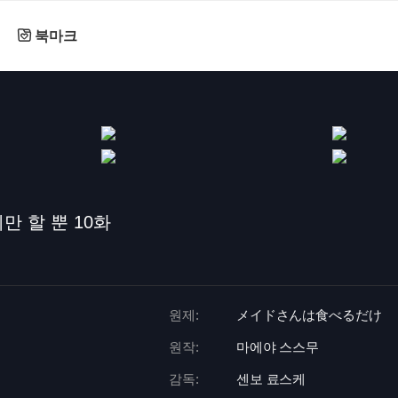
북마크
만 할 뿐 10화
원제:
メイドさんは食べるだけ
원작:
마에야 스스무
감독:
센보 료스케