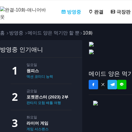
방영중
완결
극장판
홈
방영중
메이드 양은 먹기만 할 뿐
10화
방영중 인기애니
일요일
원피스
메이드 양은 먹기
액션
코미디
능력
금요일
포켓몬스터 (2023) 2부
판타지
모험
배틀
여행
화요일
라이어 게임
게임
서스펜스