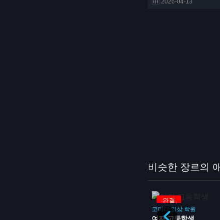
2026-04-13
비슷한 장르의 
방영중
완결
코미디
일상
학원
여자 고등학생