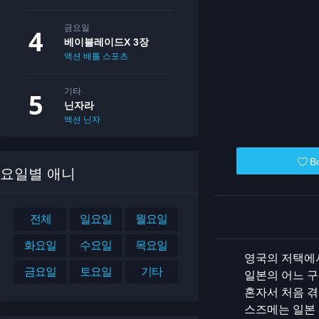
금요일
베이블레이드X 3장
액션
배틀
스포츠
기타
닌자라
액션
닌자
B
요일별 애니
전체
일요일
월요일
화요일
수요일
목요일
영국의 저택에
금요일
토요일
기타
일본의 어느 구
혼자서 처음 겪
스즈메는 일본 