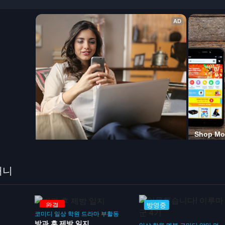
애니
완결
방영중
코미디
일상
학원
드라마
부활동
방과 후 제방 일지