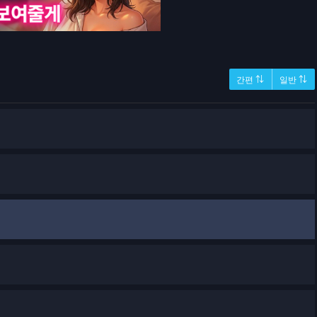
간편 ⇅
일반 ⇅