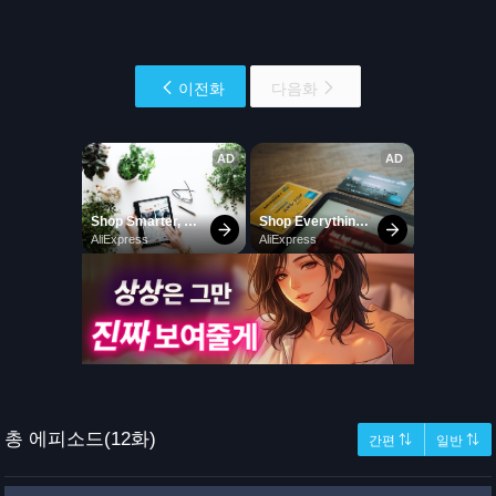
이전화
다음화
총 에피소드(12화)
간편 ⇅
일반 ⇅