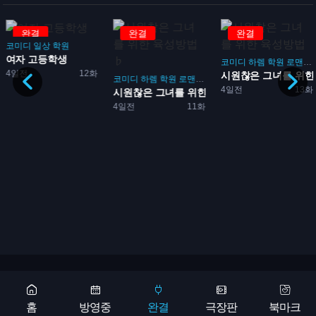
완결
완결
완결
코미디
일상
학원
여자 고등학생
코미디
하렘
학원
로맨스
4일전
12화
시원찮은 그녀를 위한 
코미디
하렘
학원
로맨스
게임
4일전
13화
격...
시원찮은 그녀를 위한 육성방...
4일전
11화
Copyright 2026 © 애니어바웃, aniabout.com. All Rights Reserved
광고문의
홈
방영중
완결
극장판
북마크