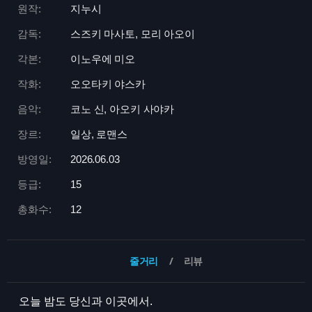
원작:
지누시
감독:
스즈키 마사토, 모리 아오이
각본:
이노우에 미오
작화:
오오타키 야스카
음악:
코노 신, 아오키 사야카
장르:
일상, 로맨스
방영일:
2026.06.03
등급:
15
총화수:
12
줄거리
리뷰
오늘 밤도 당신과 이곳에서.