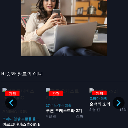
비슷한 장르의 애니
완결
완결
완결
드라마
음악
순백의 소리
음악
드라마
청춘
5 달 전
12화
푸른 오케스트라 2기
4 달 전
21화
코미디
일상
부활동
음악
아이돌
아르고나비스 from Ban...