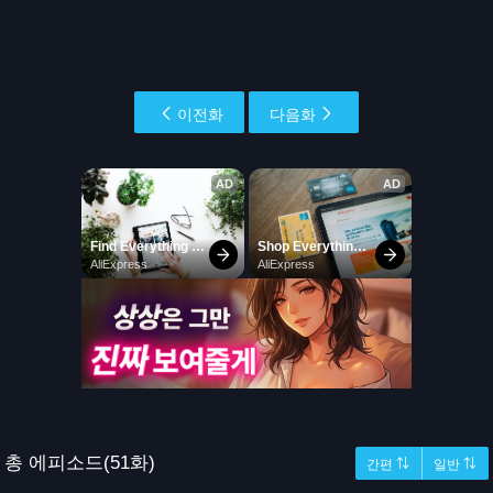
이전화
다음화
총 에피소드(51화)
간편 ⇅
일반 ⇅