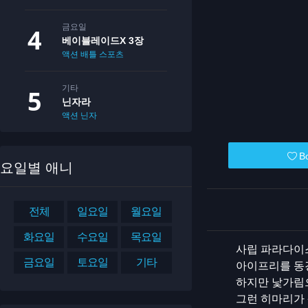
금요일
베이블레이드X 3장
액션
배틀
스포츠
기타
닌자라
액션
닌자
B
요일별 애니
전체
일요일
월요일
화요일
수요일
목요일
사립 파라다이
금요일
토요일
기타
아이프리를 동경
하지만 낯가림
그런 히마리가 