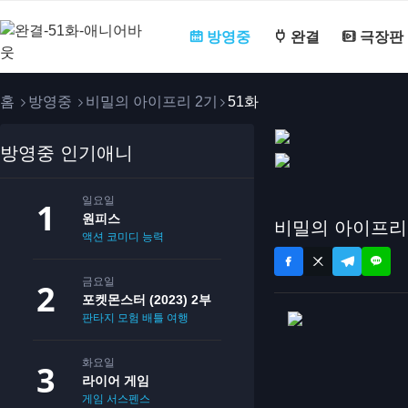
방영중
완결
극장판
홈
방영중
비밀의 아이프리 2기
51화
방영중 인기애니
일요일
원피스
비밀의 아이프리 
액션
코미디
능력
금요일
포켓몬스터 (2023) 2부
판타지
모험
배틀
여행
화요일
라이어 게임
게임
서스펜스