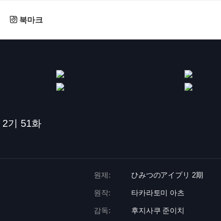
북마크
2기 51화
원제:
ひみつのアイプリ 2期
원작:
타카라토미 아츠
감독:
후지사쿠 준이치