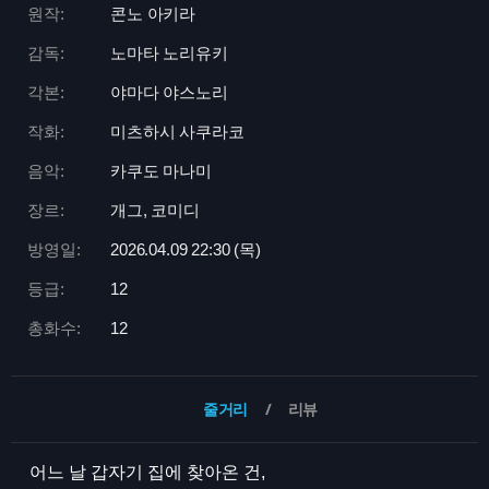
원작:
콘노 아키라
감독:
노마타 노리유키
각본:
야마다 야스노리
작화:
미츠하시 사쿠라코
음악:
카쿠도 마나미
장르:
개그, 코미디
방영일:
2026.04.09 22:
30 (목)
등급:
12
총화수:
12
줄거리
리뷰
어느 날 갑자기 집에 찾아온 건,