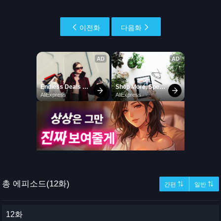
이전화
다음화
총 에피소드(12화)
간편 ⇅
일반 ⇅
12화