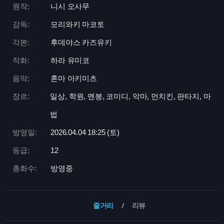
원작:
니시 오사무
감독:
모리와키 마코토
각본:
후데야스 카즈유키
작화:
하라 유미코
음악:
혼마 아키미츠
장르:
일상, 학원, 멘붕, 코미디, 악마, 먼치킨, 판타지, 마
법
방영일:
2026.04.04 18:
25 (토)
등급:
12
총화수:
방영중
줄거리
리뷰