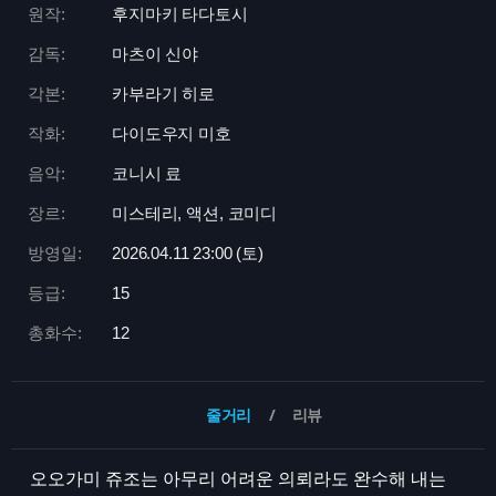
원작:
후지마키 타다토시
감독:
마츠이 신야
각본:
카부라기 히로
작화:
다이도우지 미호
음악:
코니시 료
장르:
미스테리, 액션, 코미디
방영일:
2026.04.11 23:
00 (토)
등급:
15
총화수:
12
줄거리
리뷰
오오가미 쥬조는 아무리 어려운 의뢰라도 완수해 내는