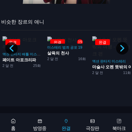
비슷한 장르의 애니
19
완결
완결
완결
미스테리
범죄
공포
19
살육의 천사
액션
판타지
배틀
미스테리
2 달 전
16화
페이트 아포크리파
액션
판타지
미스테리
2 달 전
25화
마술사 오펜 뜻밖의 여행 
2 달 전
11화
Copyright 2026 © 애니어바웃, aniabout.com. All Rights Reserved
광고문의
홈
방영중
완결
극장판
북마크