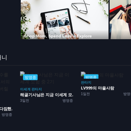
애니
방영중
방영중
판타지
LV999의 마을사람
판타지
액션
1일전
방영중
 모...
히든 카드가 많은 빅토리아
방영중
1일전
방영