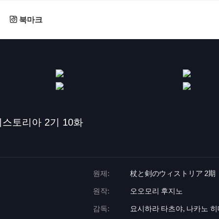
북마크
스토리아 2기 10화
원제:
杖と剣のウィストリア 2期
원작:
오오모리 후지노
감독:
요시하라 타츠야, 나카노 