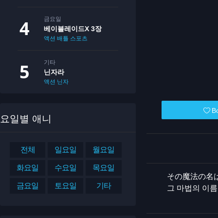
금요일
베이블레이드X 3장
액션
배틀
스포츠
기타
닌자라
액션
닌자
B
요일별 애니
전체
일요일
월요일
화요일
수요일
목요일
その魔法の名
금요일
토요일
기타
그 마법의 이