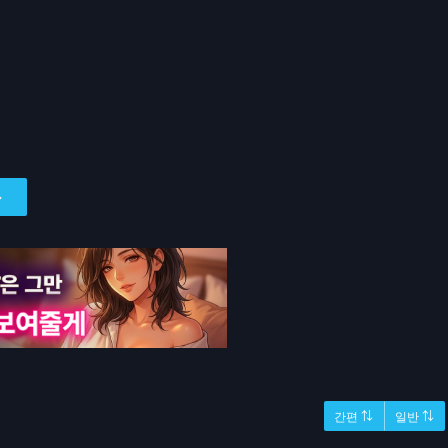
간편 ⇅
일반 ⇅