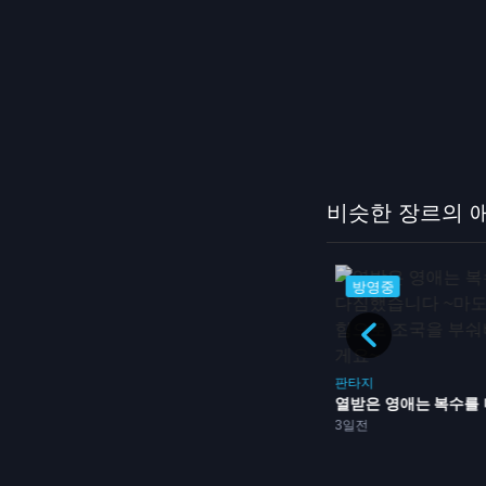
비슷한 장르의 
방영중
방영중
이세계
판타지
해골기사님은 지금 이세계
3일전
판타지
열받은 영애는 복수를 다짐했...
3일전
방영중
 암약 제...
방영중