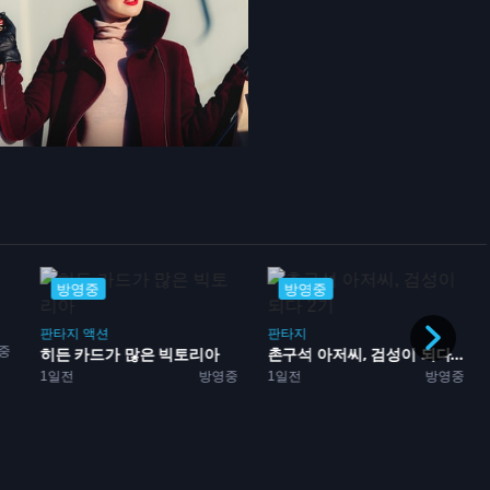
19
방영중
방영중
판타지
순정
하늘은 붉은 강가
판타지
2일전
방영중
촌구석 아저씨, 검성이 되다...
중
1일전
방영중