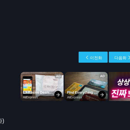
이전화
다음화
화)