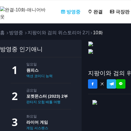
방영중
완결
극장판
홈
방영중
지팡이와 검의 위스토리아 2기
10화
방영중 인기애니
일요일
원피스
지팡이와 검의 위
액션
코미디
능력
금요일
포켓몬스터 (2023) 2부
판타지
모험
배틀
여행
화요일
라이어 게임
게임
서스펜스