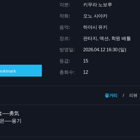
각본:
키무라 노보루
작화:
오노 사야카
음악:
하야시 유키
장르:
판타지, 액션, 학원 배틀
방영일:
2026.04.12 16:
30 (일)
등급:
15
ookmark
총화수:
12
줄거리
리뷰
は──勇気
름은──용기