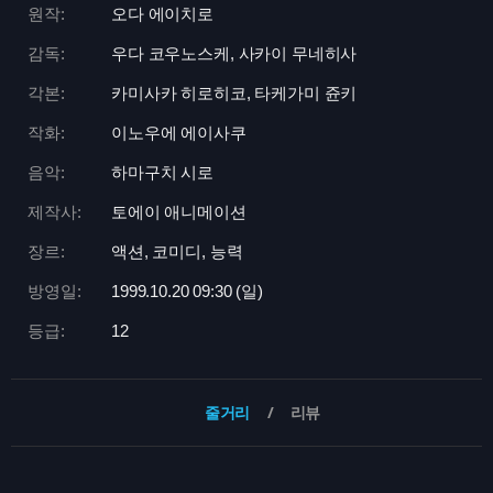
원작:
오다 에이치로
감독:
우다 코우노스케, 사카이 무네히사
각본:
카미사카 히로히코, 타케가미 쥰키
작화:
이노우에 에이사쿠
음악:
하마구치 시로
제작사:
토에이 애니메이션
장르:
액션, 코미디, 능력
방영일:
1999.10.20 09:
30 (일)
등급:
12
줄거리
리뷰