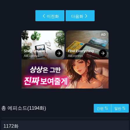
이전화
다음화
총 에피소드(1194화)
간편 ⇅
일반 ⇅
1172화