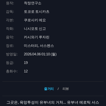
원작:
착정연구소
감독:
토코로 토시카츠
각본:
쿠로사키 에요
작화:
니시모토 신고
음악:
카시와기 루자린
장르:
미스터리, 서스펜스
방영일:
2026.04.06 01:
10 (월)
등급:
19
총화수:
12
줄거리
리뷰
그곳은, 욕망투성이 유부녀의 거처... 유부녀 에로틱 서스