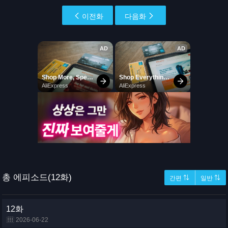
이전화
다음화
총 에피소드(12화)
간편 ⇅
일반 ⇅
12화
2026-06-22