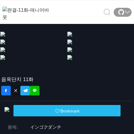
음옥단지 11화
Bookmark
원제:
インゴクダンチ