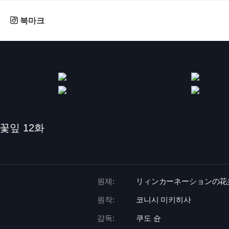
북마크
꽃잎 12화
원제:
リィンカーネーションの花
원작:
코니시 미키히사
감독:
쿠도 슌