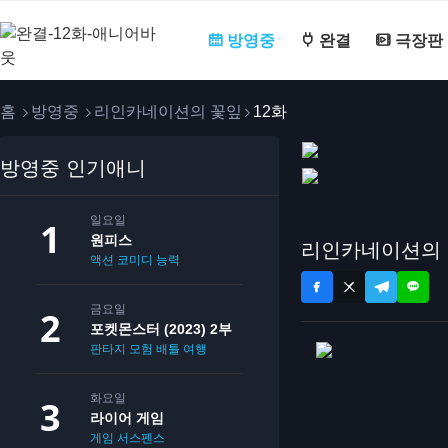
방영중
완결
극장판
홈
방영중
리인카네이션의 꽃잎
12화
방영중 인기애니
일요일
원피스
리인카네이션의 
액션
코미디
능력
금요일
포켓몬스터 (2023) 2부
판타지
모험
배틀
여행
화요일
라이어 게임
게임
서스펜스