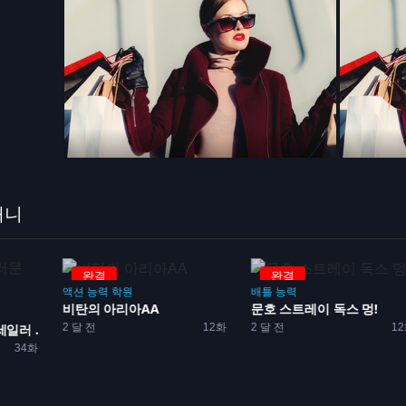
애니
완결
완결
액션
능력
학원
배틀
능력
비탄의 아리아AA
문호 스트레이 독스 멍!
2 달 전
12화
2 달 전
1
러 ...
34화