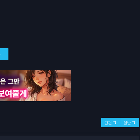
간편 ⇅
일반 ⇅