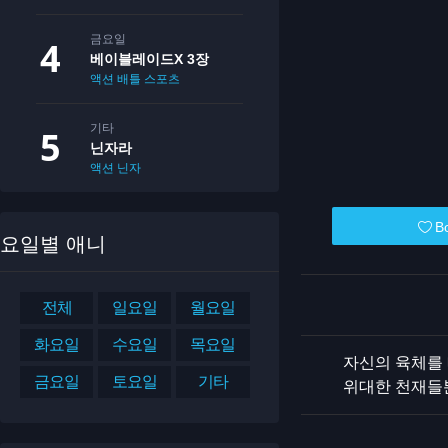
금요일
베이블레이드X 3장
액션
배틀
스포츠
기타
닌자라
액션
닌자
B
요일별 애니
전체
일요일
월요일
화요일
수요일
목요일
자신의 육체를 
금요일
토요일
기타
위대한 천재들