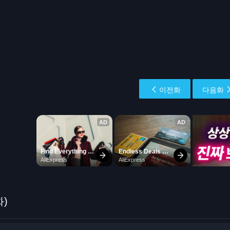
이전화
다음화
화)