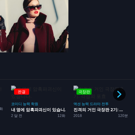
완결
극장판
코미디
능력
학원
액션
능력
드라마
전투
2화
내 옆에 암흑파괴신이 있습니...
진격의 거인 극장판 2기: ...
2 달 전
12화
2018
120분