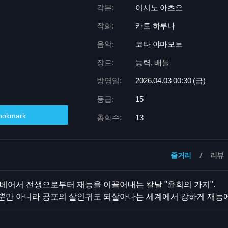
각본:
이시노 아츠오
작화:
카토 하루나
음악:
코타 야마모토
장르:
능력, 배틀
방영일:
2026.04.03 00:
30 (금)
등급:
15
ookmark
총화수:
13
줄거리
리뷰
베어서 전생으로부터 재능을 이끌어내는 칼날 "윤회의 가지".
뿐만 아니라 공포의 살인귀도 되살아나는 세계에서 강하게 재능에