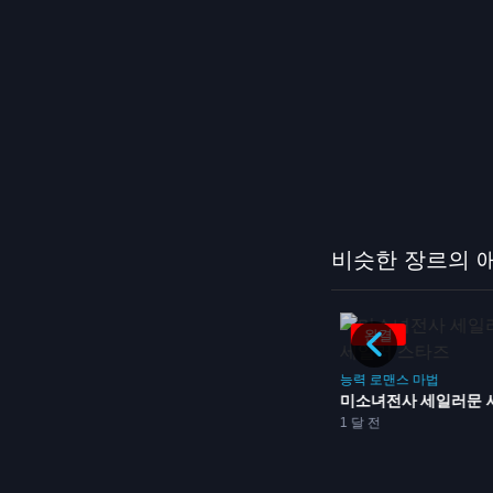
비슷한 장르의 
완결
완결
능력
배틀
리인카네이션의 꽃잎
능력
로맨스
마법
3주전
13화
어 2기
미소녀전사 세일러문 세일
방영중
1 달 전