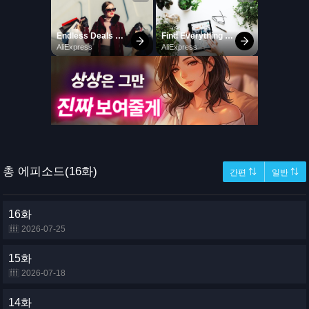
총 에피소드(16화)
간편 ⇅
일반 ⇅
16화
2026-07-25
15화
2026-07-18
14화