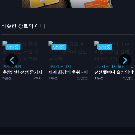
비슷한 장르의 애니
방영중
방영중
방영중
이세계
게임
이세계
판타지
이세계
판타지
모험
액션
추방당한 전생 중기사는 게임...
세계 최강의 후위 ~미궁국의...
전생했더니 슬라임이었던
6일전
26화
1주전
방영중
1주전
방영중
는...