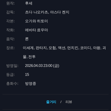
원작:
후세
감독:
츠다 나오카츠, 야스다 켄지
각본:
오가와 히토미
작화:
에바타 료우마
음악:
론
장르:
이세계, 판타지, 모험, 액션, 먼치킨, 코미디, 마왕, 괴
물, 전투
방영일:
2026.04.03 23:
00 (금)
등급:
15
총화수:
방영중
줄거리
리뷰