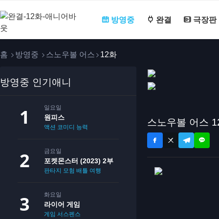
방영중
완결
극장판
홈
방영중
스노우볼 어스
12화
방영중 인기애니
일요일
원피스
스노우볼 어스 1
액션
코미디
능력
금요일
포켓몬스터 (2023) 2부
판타지
모험
배틀
여행
화요일
라이어 게임
게임
서스펜스