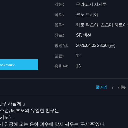
각본:
무라코시 시게루
작화:
코노 토시야
음악:
카토 타츠야, 츠츠미 히로아키, 
장르:
SF, 액션
방영일:
2026.04.03 23:
30 (금)
등급:
12
ookmark
총화수:
13
줄거리
리뷰
 친구 사귈게.」
소년, 테츠오의 유일한 친구는
키오〉.
 침공해 오는 은하 괴수에 맞서 싸우는 '구세주'였다.