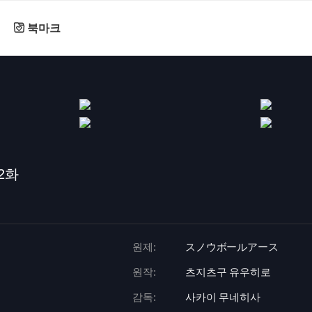
북마크
2화
원제:
スノウボールアース
원작:
츠지츠구 유우히로
감독:
사카이 무네히사