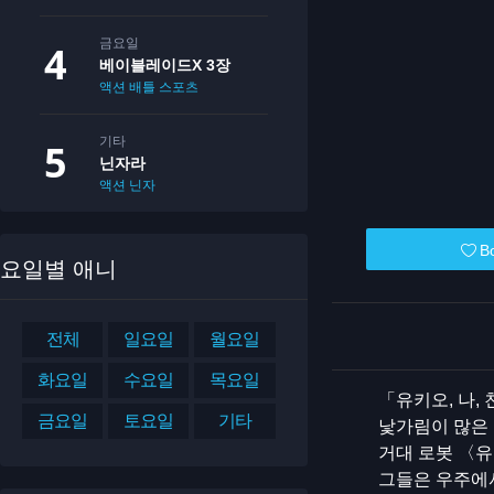
금요일
베이블레이드X 3장
액션
배틀
스포츠
기타
닌자라
액션
닌자
B
요일별 애니
전체
일요일
월요일
화요일
수요일
목요일
「유키오, 나,
금요일
토요일
기타
낯가림이 많은 
거대 로봇 〈유
그들은 우주에서