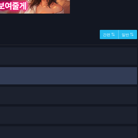
간편 ⇅
일반 ⇅