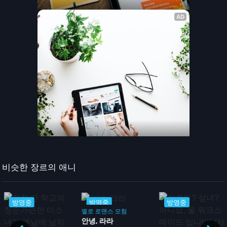
비슷한 장르의 애니
방영중
방영중
방영중
멜로
로맨스
모험
안녕, 라라
활동