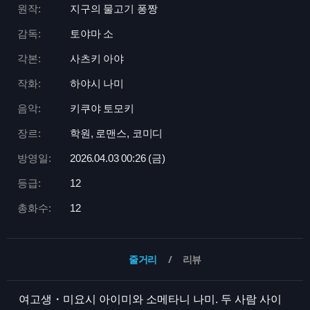
원작:
지구의 물고기 퐁짱
감독:
토야마 소
각본:
사츠키 아야
작화:
하야시 나미
음악:
키쿠야 토모키
장르:
학원, 로맨스, 코미디
방영일:
2026.04.03 00:
26 (금)
등급:
12
총화수:
12
줄거리
리뷰
여고생・미요시 아이미와 소메타니 나미. 두 사람 사이