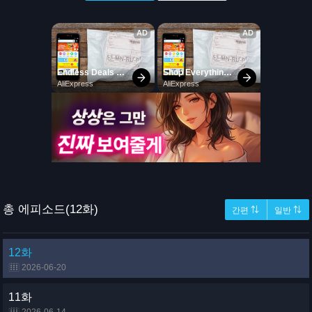
총 에피소드(12화)
간편 ⇅
일반 ⇅
12화
2026-06-20
11화