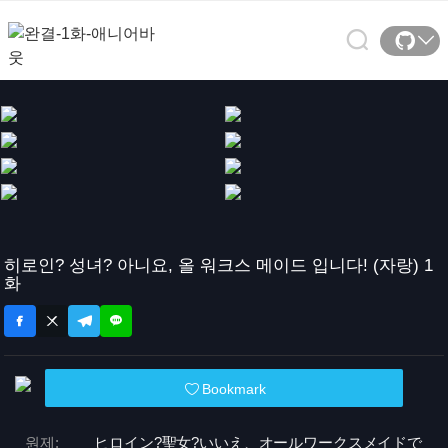
히로인? 성녀? 아니요, 올 워크스 메이드 입니다! (자랑) 1
화
Bookmark
원제:
ヒロイン?聖女?いいえ、オールワークスメイドで