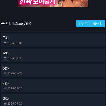
총 에피소드(7화)
간편 ⇅
일반 ⇅
7화
2026-08-06
6화
2026-07-30
5화
2026-07-23
4화
2026-07-16
3화
2026-07-16