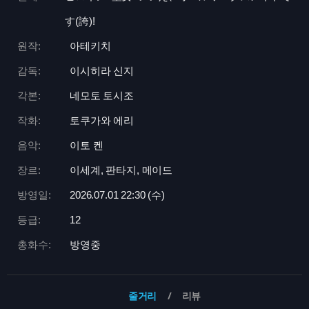
す(誇)!
원작:
아테키치
감독:
이시히라 신지
각본:
네모토 토시조
작화:
토쿠가와 에리
음악:
이토 켄
장르:
이세계, 판타지, 메이드
방영일:
2026.07.01 22:
30 (수)
등급:
12
총화수:
방영중
줄거리
리뷰