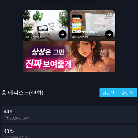
총 에피소드(44화)
간편 ⇅
일반 ⇅
44화
2026-08-07
43화