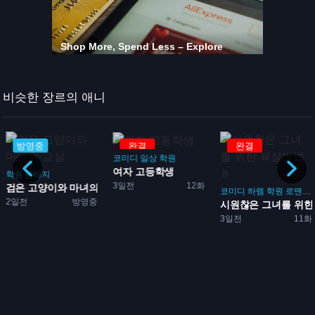
비슷한 장르의 애니
방영중
완결
완결
코미디
일상
학원
여자 고등학생
학원
판타지
3일전
12화
코
검은 고양이와 마녀의 교실
코미디
하렘
학원
로맨스
2일전
방영중
시원찮은 그녀를 위한 
3일전
11화