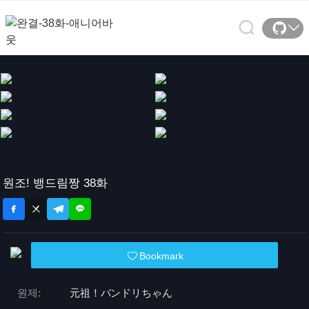
원조! 뱅드림짱 38화
Bookmark
원제:
元祖！バンドリちゃん