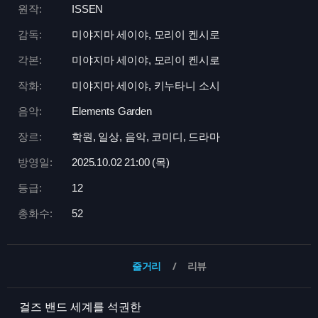
원작:
ISSEN
감독:
미야지마 세이야, 모리이 켄시로
각본:
미야지마 세이야, 모리이 켄시로
작화:
미야지마 세이야, 키누타니 소시
음악:
Elements Garden
장르:
학원, 일상, 음악, 코미디, 드라마
방영일:
2025.10.02 21:
00 (목)
등급:
12
총화수:
52
줄거리
리뷰
걸즈 밴드 세계를 석권한