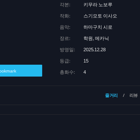
각본:
키무라 노보루
작화:
스기모토 이사오
음악:
하마구치 시로
장르:
학원, 메카닉
방영일:
2025.12.28
등급:
15
ookmark
총화수:
4
줄거리
리뷰