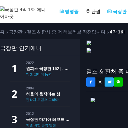
방영중
완결
극장판
홈
극장판
걸즈 & 판처 좀 더 러브러브 작전입니다!
4막 1화
극장판 인기애니
2022
원피스 극장판 15기 - 필름 레드
걸즈 & 판처 좀
액션
코미디
능력
2004
하울의 움직이는 성
판타지
로맨스
드라마
2012
극장판 마기아 레코드 마법소녀 마도카☆마기카 [후편] 영원의 이야기
학원
마법
능력
멘붕