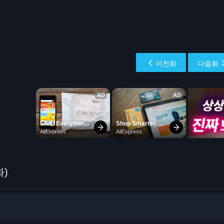
이전화
다음화
화)