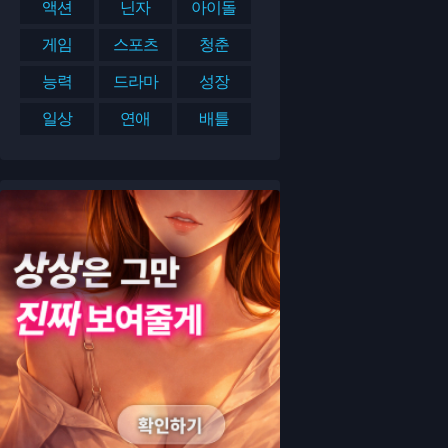
액션
닌자
아이돌
게임
스포츠
청춘
능력
드라마
성장
일상
연애
배틀