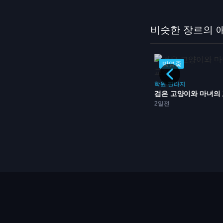
비슷한 장르의 
방영중
방영중
스포츠
학원
판타지
불꽃의 투구녀 돗지 단코
검은 고양이와 마녀의
드
2일전
방영중
2일전
요, 올...
방영중