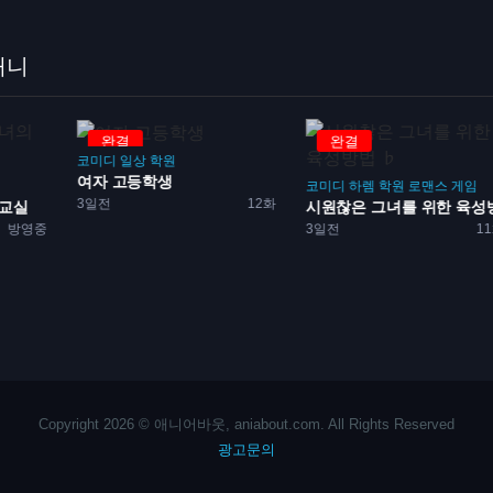
애니
완결
완결
코미디
일상
학원
여자 고등학생
코미디
하렘
학원
로맨스
게임
3일전
12화
 교실
시원찮은 그녀를 위한 육성방.
방영중
3일전
1
Copyright 2026 © 애니어바웃, aniabout.com. All Rights Reserved
광고문의