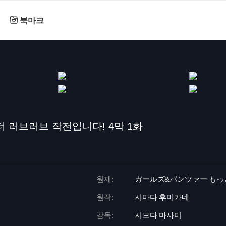
북마크
 더 러브러브 작전입니다! 4막 1화
원제:
ガールズ&パンツァー も
원작:
시마다 후미카네
감독:
시모다 마사미