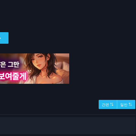
간편 ⇅
일반 ⇅