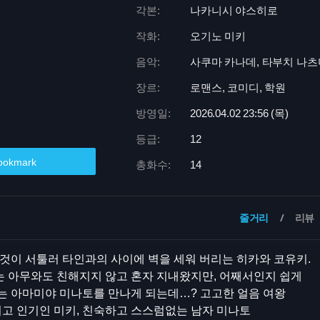
각본:
나카니시 야스히로
작화:
오기노 미키
음악:
사쿠마 카나데, 타부치 나츠
장르:
로맨스, 코미디, 학원
방영일:
2026.04.02 23:
56 (목)
등급:
12
ookmark
총화수:
14
줄거리
리뷰
것이 서툴러 타인과의 사이에 벽을 세워 버리는 히카와 코유키.
 아무와도 친해지지 않고 혼자 지내왔지만, 어째서인지 쉽게
는 아마미야 미나토를 만나게 되는데…? 고고한 얼음 여왕
최고 인기인 미키, 친숙하고 스스럼없는 남자 미나토