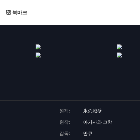
북마크
원제:
氷の城壁
원작:
아가사와 코챠
감독:
만큐