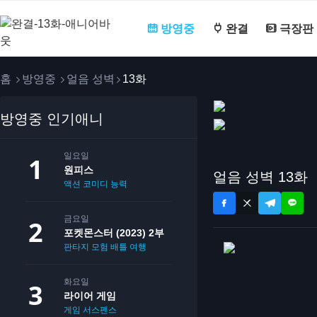
방영중
완결
극장판
홈
방영중
얼음 성벽
13화
방영중 인기애니
일요일
원피스
얼음 성벽 13화
액션
코미디
능력
금요일
포켓몬스터 (2023) 2부
판타지
모험
배틀
여행
화요일
라이어 게임
게임
서스펜스