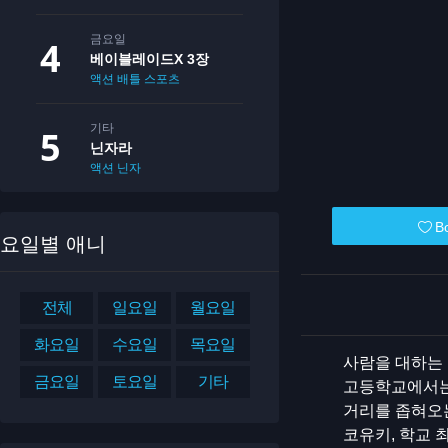
금요일
베이블레이드X 3장
액션
배틀
스포츠
기타
닌자라
액션
닌자
B
요일별 애니
전체
일요일
월요일
화요일
수요일
목요일
사람을 대하는 
금요일
토요일
기타
고등학교에서는
거리를 좁혀오
코유키, 학교 