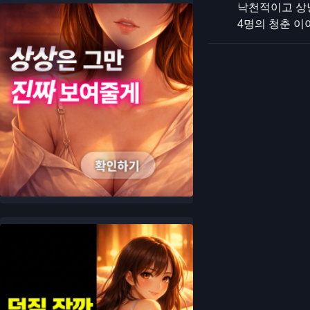
낙천적이고 상냥
4명의 청춘 이