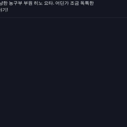
한 농구부 부원 히노 요타. 어딘가 조금 독특한
야기!