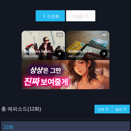
이전화
다음화
총 에피소드(12화)
간편 ⇅
일반 ⇅
12화