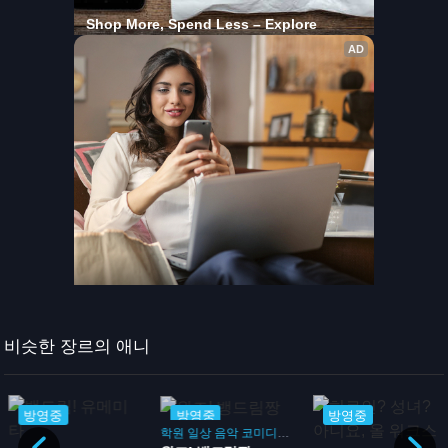
비슷한 장르의 애니
방영중
방영중
방영중
학원
일상
음악
코미디
드라마