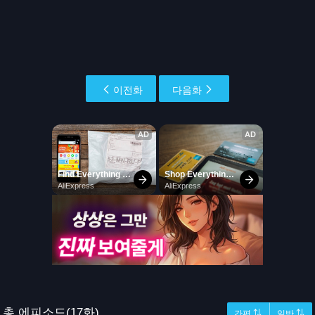
이전화
다음화
총 에피소드(17화)
간편 ⇅
일반 ⇅