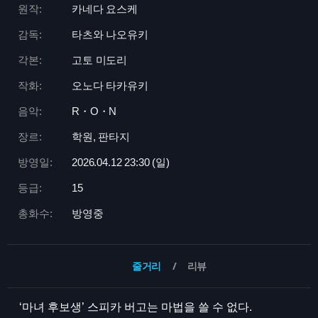
원작:
카네다 요스케
감독:
타츠와 나오유키
각본:
고토 미도리
작화:
오노다 타카유키
음악:
R・O・N
장르:
학원, 판타지
방영일:
2026.04.12 23:
30 (일)
등급:
15
총화수:
방영중
줄거리
리뷰
‘마녀 후보생’ 스피카 버고는 마법을 쓸 수 없다.