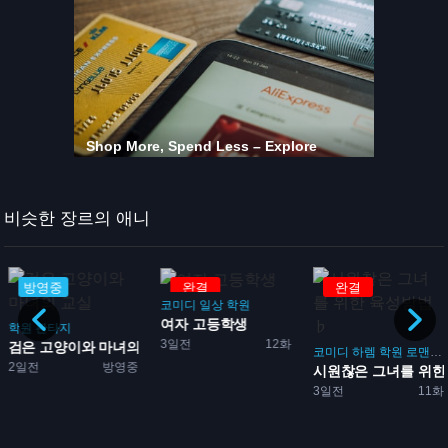
비슷한 장르의 애니
방영중
완결
완결
코미디
일상
학원
여자 고등학생
학원
판타지
3일전
12화
코
검은 고양이와 마녀의 교실
코미디
하렘
학원
로맨스
2일전
방영중
시원찮은 그녀를 위한 
3일전
11화