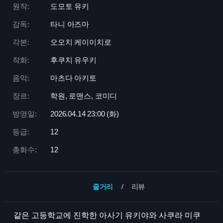
원작:
도모토 유키
감독:
타니 아즈마
각본:
오오치 케이이치로
작화:
후쿠치 유우키
음악:
마츠다 아키토
장르:
학원, 로맨스, 코미디
방영일:
2026.04.14 23:
00 (화)
등급:
12
총화수:
12
줄거리
리뷰
같은 고등학교에 진학한 아사기 유키야와 사쿠라 미쿠