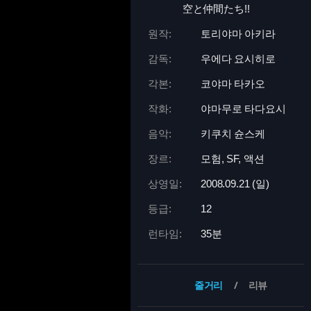
空と仲間たち!!
원작:
토리야마 아키라
감독:
우에다 요시히로
각본:
코야마 타카오
작화:
야마무로 타다요시
음악:
키쿠치 슌스케
장르:
모험, SF, 액션
상영일:
2008.09.21 (일)
등급:
12
런타임:
35분
줄거리
리뷰