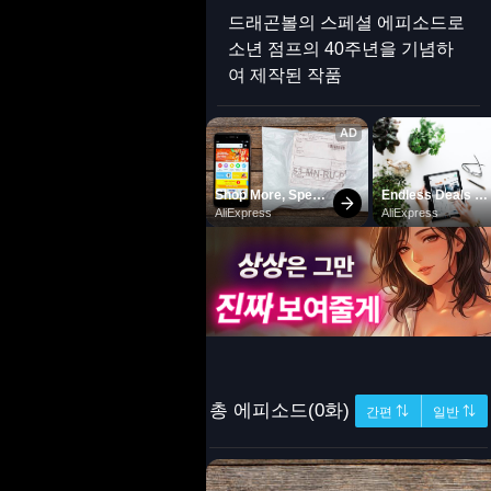
드래곤볼의 스페셜 에피소드로
소년 점프의 40주년을 기념하
여 제작된 작품
총 에피소드(0화)
간편 ⇅
일반 ⇅