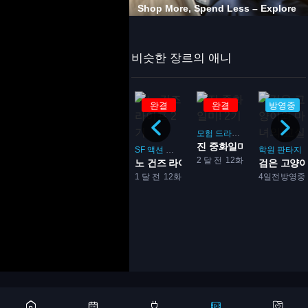
비슷한 장르의 애니
완결
극장판
완결
완결
방영중
모험
드라마
요리
진 중화일미! 2기
액션
판타지
코미디
모험
SF
액션
모험
학원
판타지
2 달 전
12화
 먹기만 할 뿐
반역성 밀리언아서 2기
노 건즈 라이프 2기
검은 고양이
모험
SF
액션
1 달 전
13화
1 달 전
12화
4일전
방영중
안녕! 돌아온 손오공과 동료...
2008
35분
Copyright 2026 © 애니어바웃, aniabout.com. All Rights Reserved