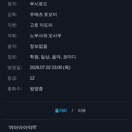
원작:
부시로드
감독:
우메츠 토모미
각본:
고토 미도리
작화:
노부사와 오사무
음악:
정보없음
장르:
학원, 일상, 음악, 코미디
방영일:
2026.07.02 23:
00 (목)
등급:
12
총화수:
방영중
줄거리
리뷰
'꺄아아아악!!!'