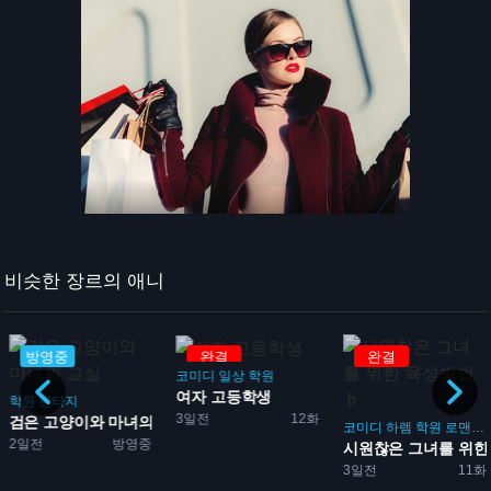
비슷한 장르의 애니
방영중
완결
완결
코미디
일상
학원
여자 고등학생
학원
판타지
3일전
12화
코
검은 고양이와 마녀의 교실
코미디
하렘
학원
로맨스
2일전
방영중
시원찮은 그녀를 위한 
3일전
11화