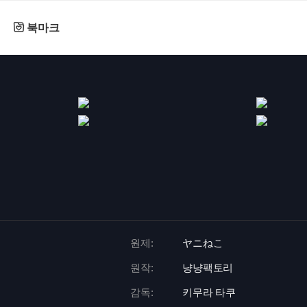
북마크
원제:
ヤニねこ
원작:
냥냥팩토리
감독:
키무라 타쿠