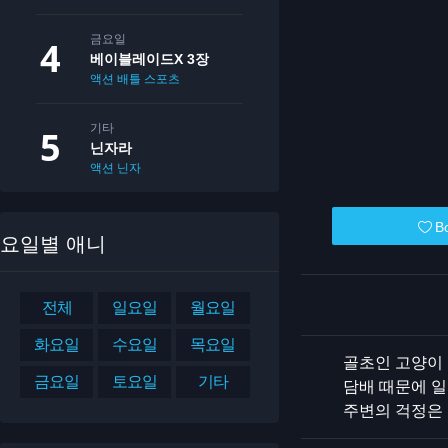
금요일
베이블레이드X 3장
액션
배틀
스포츠
기타
닌자라
액션
닌자
B
요일별 애니
전체
일요일
월요일
화요일
수요일
목요일
골초인 고양이 
금요일
토요일
기타
담배 때문에 일
주변의 걱정은 