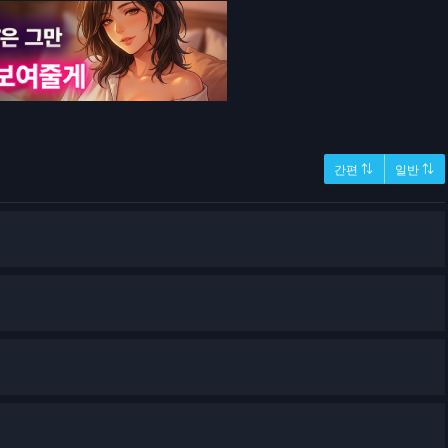
간편 ⇅
일반 ⇅