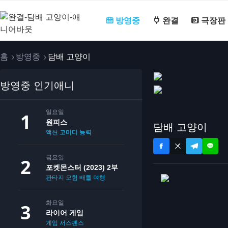
방영중
완결
극장판
홈
방영중
담배 고양이
방영중 인기애니
일요일
원피스
담배 고양이
액션
코미디
능력
금요일
포켓몬스터 (2023) 2부
판타지
모험
배틀
여행
화요일
라이어 게임
게임
서스펜스