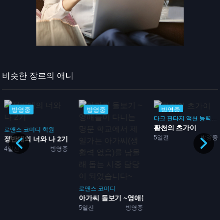
비슷한 장르의 애니
방영중
방영중
방영중
다크 판타지
액션
능력
배
황천의 츠가이
임
로맨스
코미디
학원
5일전
방영중
성방...
정반대의 너와 나 2기
4일전
방영중
로맨스
코미디
아가씨 돌보기 ~영애들이 다...
5일전
방영중