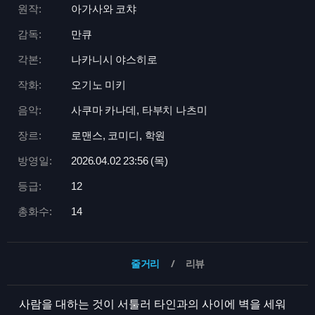
원작:
아가사와 코챠
감독:
만큐
각본:
나카니시 야스히로
작화:
오기노 미키
음악:
사쿠마 카나데, 타부치 나츠미
장르:
로맨스, 코미디, 학원
방영일:
2026.04.02 23:
56 (목)
등급:
12
총화수:
14
줄거리
리뷰
사람을 대하는 것이 서툴러 타인과의 사이에 벽을 세워