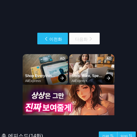
이전화
다음화
총 에피소드(14화)
간편 ⇅
일반 ⇅