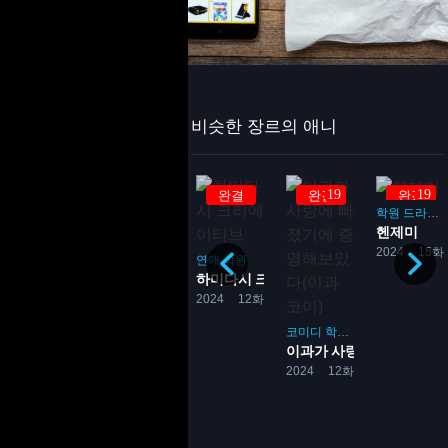
비슷한 장르의 애니
19
19
완결
완결
완결
완결
완결
학원
드라마
헨제미
요괴
2024
15화
판타지
이세계
연애
연애
학원
성녀의 마력은 만능입니다
하미다시 크리에이티브
5 달 전
12화
2024
12화
코미디
학원
로맨스
연애
이과가 사랑에 빠졌기에 증명
학원
연애
2024
12화
.
고백실행위원회 - 언제나 우...
2 달 전
6화