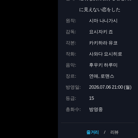
に見えない恋をした
원작:
시마 나니가시
감독:
요시자키 죠
각본:
카키하라 유코
작화:
사와다 요시히로
음악:
후우키 하루미
장르:
연애, 로맨스
방영일:
2026.07.06 21:
00 (월)
등급:
15
총화수:
방영중
줄거리
리뷰