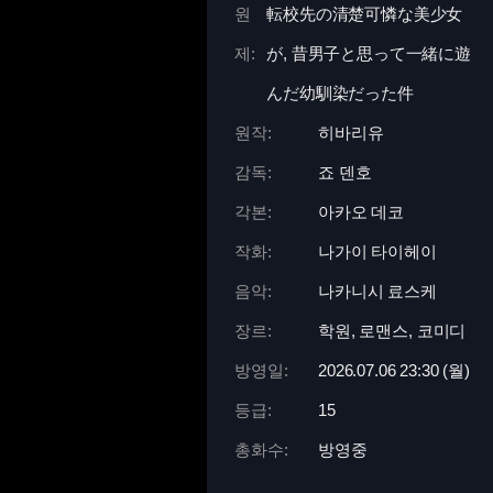
원
転校先の清楚可憐な美少女
제:
が, 昔男子と思って一緒に遊
んだ幼馴染だった件
원작:
히바리유
감독:
죠 덴호
각본:
아카오 데코
작화:
나가이 타이헤이
음악:
나카니시 료스케
장르:
학원, 로맨스, 코미디
방영일:
2026.07.06 23:
30 (월)
등급:
15
총화수:
방영중