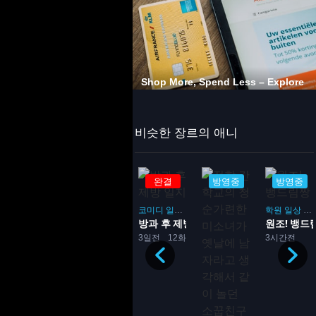
비슷한 장르의 애니
완결
완결
완결
방영중
방영중
코미디
학원
코미디
일상
학원
드라마
부활동
학원
일상
음
세토의 신부
방과 후 제방 일지
원조! 뱅드
3일전
26화
3일전
12화
3시간전
학원
코미디
로맨스
하렘
게임
학원
로맨스
게임
52화
를 위한 육성방...
시원찮은 그녀를 위한 육성방...
3일전
13화