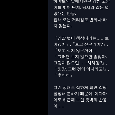
하야토의 앞에서만은 감싼 고양
이를 벗어 던져, 당시와 같은 덜
렁대는 반응.
접해 오는 거리감도 변화나 하
지 않는다.
「양말 벗어 책상다리는……보
이겠어」,「보고 싶은거야?」,
「보고 싶지 않은거야!」
「그러면 보지 않으면 좋잖아.
그렇지 않으면……하하앙?」,
「젠장, 그런 것이 아니라고!」,
「후히히」
그런 상태로 접하게 되면 갈팡
질팡해 분하기 때문에, 여자아
이로 취급해 보면 뜻밖의 반응
이……