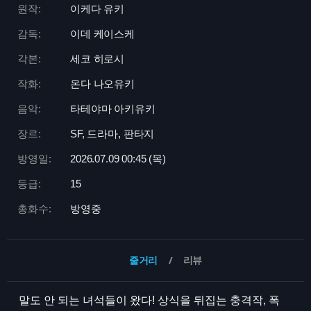
원작:
이케다 유키
감독:
이데 케이스케
각본:
세코 히로시
작화:
온다 나오유키
음악:
타테야마 아키유키
장르:
SF, 드라마, 판타지
방영일:
2026.07.09 00:
45 (목)
등급:
15
총화수:
방영중
줄거리
리뷰
말도 안 되는 녀석들이 왔다! 상식을 뒤집는 충격작, 폭