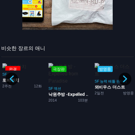
비슷한 장르의 애니
극장판
방영중
방영
SF
드라
썬더 3
SF
능력
배틀
판타지
12화
3일전
뫼비우스 더스트
SF
액션
2일전
방영중
낙원추방 -Expelled ...
2014
103분