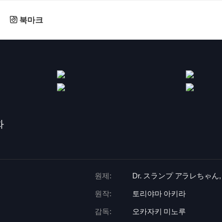
북마크
화
원제:
Dr. スランプ アラレちゃん, Dr
원작:
토리야마 아키라
감독:
오카자키 미노루