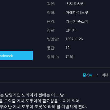
각본:
츠지 마사키
작화:
마에다 미노루
음악:
키쿠치 슌스케
장르:
코미디
방영일:
1997.11.26
등급:
12
ookmark
총화수:
74화
줄거리
리뷰
는 발명가인 노리마키 센베는 어느 날
을 도와줄 가사 도우미의 필요성을 느끼게 되어
뛰어난 가사 도우미 로봇 '아라레'를 개발하게 된다.