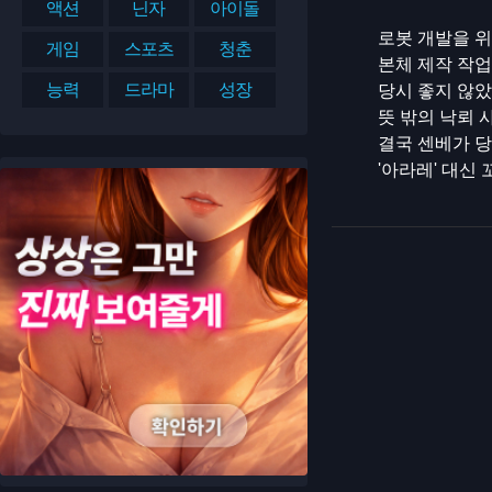
액션
닌자
아이돌
로봇 개발을 위
게임
스포츠
청춘
본체 제작 작업
능력
드라마
성장
당시 좋지 않았
뜻 밖의 낙뢰 
결국 센베가 당
'아라레' 대신