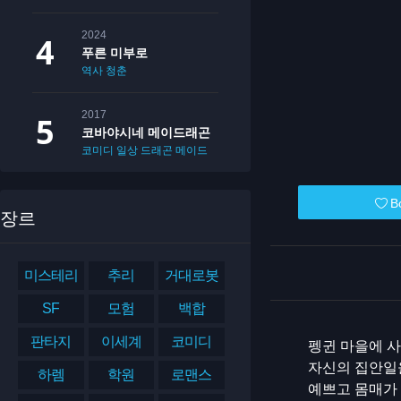
2024
푸른 미부로
역사
청춘
2017
코바야시네 메이드래곤
코미디
일상
드래곤
메이드
B
장르
미스테리
추리
거대로봇
SF
모험
백합
판타지
이세계
코미디
펭귄 마을에 사
자신의 집안일
하렘
학원
로맨스
예쁘고 몸매가 