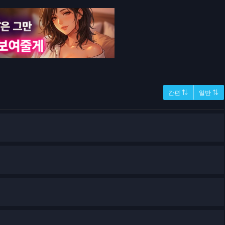
간편 ⇅
일반 ⇅