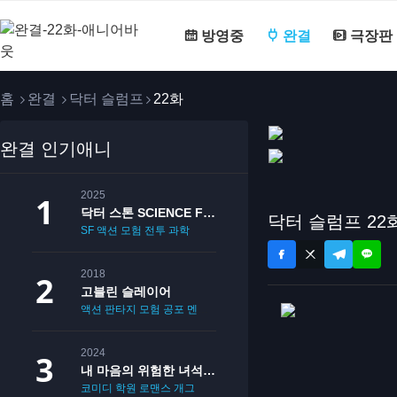
방영중
완결
극장판
홈
완결
닥터 슬럼프
22화
완결 인기애니
2025
닥터 스톤 SCIENCE FUTURE
닥터 슬럼프 22
SF
액션
모험
전투
과학
2018
고블린 슬레이어
액션
판타지
모험
공포
멘붕
19
2024
내 마음의 위험한 녀석 2기
코미디
학원
로맨스
개그