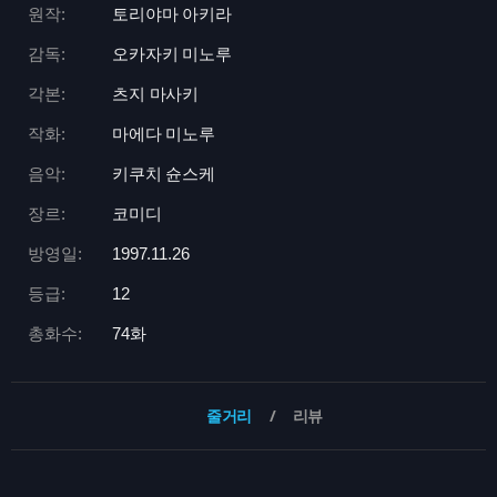
원작:
토리야마 아키라
감독:
오카자키 미노루
각본:
츠지 마사키
작화:
마에다 미노루
음악:
키쿠치 슌스케
장르:
코미디
방영일:
1997.11.26
등급:
12
총화수:
74화
줄거리
리뷰