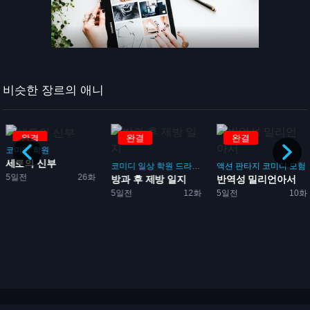
비슷한 장르의 애니
완결
완결
완결
코미디
학원
세토의 신부
임
코미디
일상
학원
드라마
부활동
액션
판타지
코미디
모험
5일전
26화
성방...
방과 후 제방 일지
반역성 밀리언아서
5일전
12화
5일전
10화