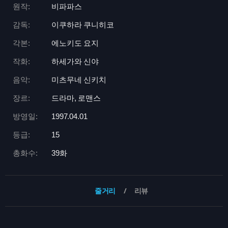
원작:
비파파스
감독:
이쿠하라 쿠니히코
각본:
에노키도 요지
작화:
하세가와 신야
음악:
미츠무네 신키치
장르:
드라마, 로맨스
방영일:
1997.04.01
등급:
15
총화수:
39화
줄거리
리뷰