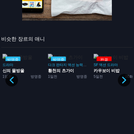
비슷한 장르의 애니
방영중
방영중
완결
드라마
다크 판타지
액션
능력
배틀
SF
액션
드라마
신의 물방울
황천의 츠가이
카우보이 비밥
1일전
방영중
1일전
방영중
5일전
26화
다...