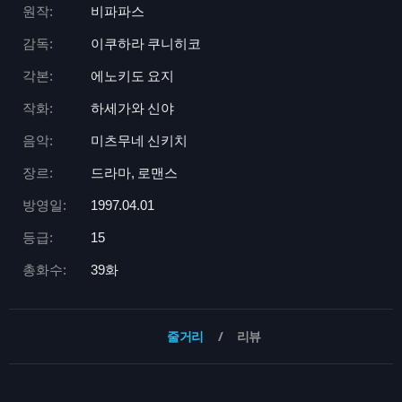
원작:
비파파스
감독:
이쿠하라 쿠니히코
각본:
에노키도 요지
작화:
하세가와 신야
음악:
미츠무네 신키치
장르:
드라마, 로맨스
방영일:
1997.04.01
등급:
15
총화수:
39화
줄거리
리뷰