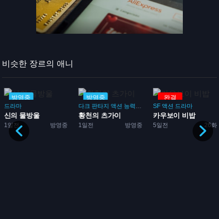
비슷한 장르의 애니
방영중
방영중
완결
드라마
다크 판타지
액션
능력
배틀
SF
액션
드라마
신의 물방울
황천의 츠가이
카우보이 비밥
1일전
방영중
1일전
방영중
5일전
26화
다...