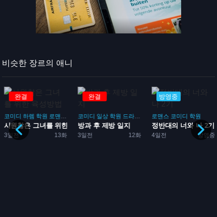
비슷한 장르의 애니
완결
완결
방영중
코미디
하렘
학원
로맨스
게임
코미디
일상
학원
드라마
부활동
로맨스
코미디
학원
시원찮은 그녀를 위한 육성방...
방과 후 제방 일지
정반대의 너와 나 2기
임
3일전
13화
3일전
12화
4일전
방영중
성방...