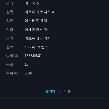
원작:
비파파스
감독:
이쿠하라 쿠니히코
각본:
에노키도 요지
작화:
하세가와 신야
음악:
미츠무네 신키치
장르:
드라마, 로맨스
방영일:
1997.04.01
등급:
15
총화수:
39화
줄거리
리뷰