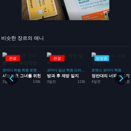
비슷한 장르의 애니
완결
완결
방영중
코미디
하렘
학원
로맨스
게임
코미디
일상
학원
드라마
부활동
로맨스
코미디
학원
시원찮은 그녀를 위한 육성방...
방과 후 제방 일지
정반대의 너와 나 2기
임
3일전
13화
3일전
12화
4일전
방영중
성방...