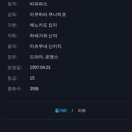
원작:
비파파스
감독:
이쿠하라 쿠니히코
각본:
에노키도 요지
작화:
하세가와 신야
음악:
미츠무네 신키치
장르:
드라마, 로맨스
방영일:
1997.04.01
등급:
15
총화수:
39화
줄거리
리뷰