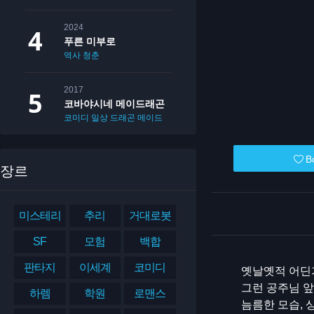
2024
푸른 미부로
역사
청춘
2017
코바야시네 메이드래곤
코미디
일상
드래곤
메이드
B
장르
미스테리
추리
거대로봇
SF
모험
백합
판타지
이세계
코미디
옛날옛적 어딘
그런 공주님 앞
하렘
학원
로맨스
늠름한 모습, 