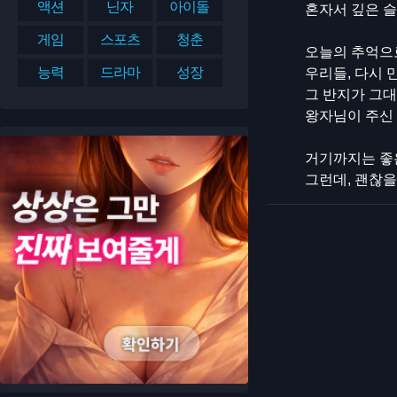
액션
닌자
아이돌
혼자서 깊은 슬
게임
스포츠
청춘
오늘의 추억으
능력
드라마
성장
우리들, 다시 
그 반지가 그대
왕자님이 주신
거기까지는 좋
그런데, 괜찮을