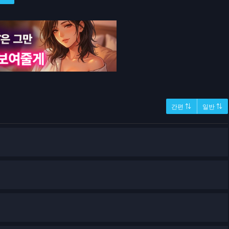
간편 ⇅
일반 ⇅