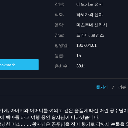
각본:
에노키도 요지
작화:
하세가와 신야
음악:
미츠무네 신키치
장르:
드라마, 로맨스
방영일:
1997.04.01
등급:
15
ookmark
총화수:
39화
줄거리
리뷰
가에, 아버지와 어머니를 여의고 깊은 슬픔에 빠진 어린 공주님이
에 백마를 타고 여행 중인 왕자님이 나타났습니다.
상냥한 미소……. 왕자님은 공주님을 장미 향기로 감싸서 눈물을 