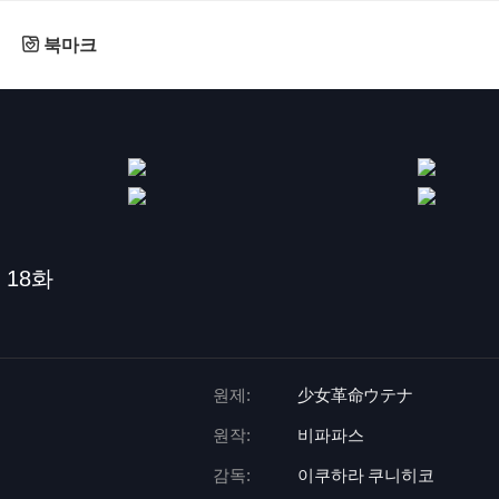
북마크
18화
원제:
少女革命ウテナ
원작:
비파파스
감독:
이쿠하라 쿠니히코