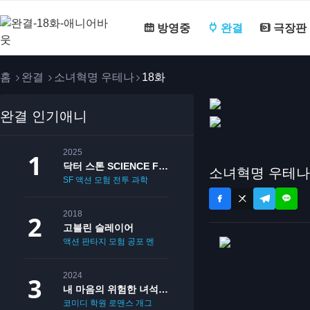
방영중
완결
극장판
홈
완결
소녀혁명 우테나
18화
완결 인기애니
2025
닥터 스톤 SCIENCE FUTURE
소녀혁명 우테나 
SF
액션
모험
전투
과학
2018
고블린 슬레이어
액션
판타지
모험
공포
멘붕
19
2024
내 마음의 위험한 녀석 2기
코미디
학원
로맨스
개그