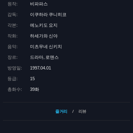
원작:
비파파스
감독:
이쿠하라 쿠니히코
각본:
에노키도 요지
작화:
하세가와 신야
음악:
미츠무네 신키치
장르:
드라마, 로맨스
방영일:
1997.04.01
등급:
15
총화수:
39화
줄거리
리뷰