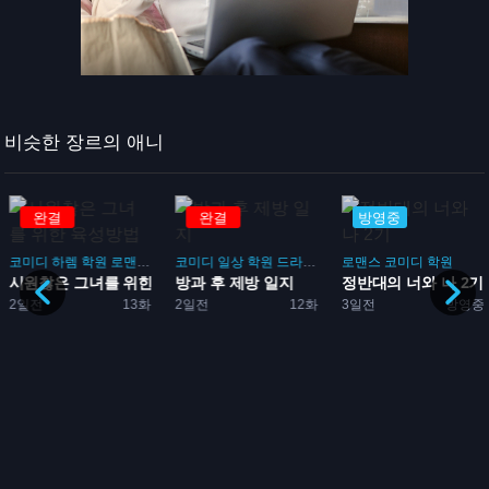
비슷한 장르의 애니
완결
완결
방영중
코미디
하렘
학원
로맨스
게임
코미디
일상
학원
드라마
부활동
로맨스
코미디
학원
시원찮은 그녀를 위한 육성방...
방과 후 제방 일지
정반대의 너와 나 2기
임
2일전
13화
2일전
12화
3일전
방영중
성방...