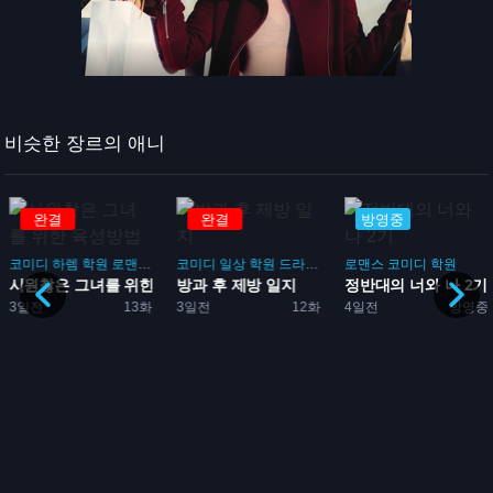
비슷한 장르의 애니
완결
완결
방영중
코미디
하렘
학원
로맨스
게임
코미디
일상
학원
드라마
부활동
로맨스
코미디
학원
시원찮은 그녀를 위한 육성방...
방과 후 제방 일지
정반대의 너와 나 2기
임
3일전
13화
3일전
12화
4일전
방영중
성방...