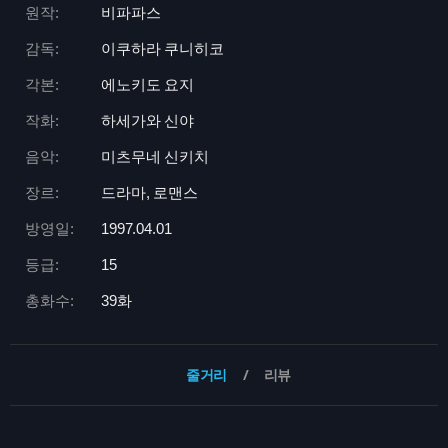
원작:
비파파스
감독:
이쿠하라 쿠니히코
각본:
에노키도 요지
작화:
하세가와 신야
음악:
미츠무네 신키치
장르:
드라마, 로맨스
방영일:
1997.04.01
등급:
15
총화수:
39화
줄거리
리뷰