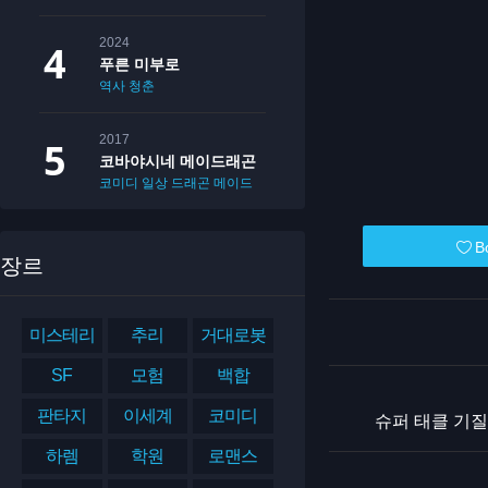
2024
푸른 미부로
역사
청춘
2017
코바야시네 메이드래곤
코미디
일상
드래곤
메이드
B
장르
미스테리
추리
거대로봇
SF
모험
백합
판타지
이세계
코미디
슈퍼 태클 기질
하렘
학원
로맨스