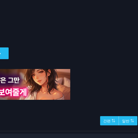
간편 ⇅
일반 ⇅