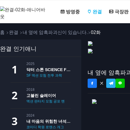
방영중
완결
극장판
홈
완결
내 옆에 암흑파괴신이 있습니다.
02화
완결 인기애니
2025
닥터 스톤 SCIENCE FUTURE
내 옆에 암흑파괴
SF
액션
모험
전투
과학
2018
고블린 슬레이어
액션
판타지
모험
공포
멘붕
19
2024
내 마음의 위험한 녀석 2기
코미디
학원
로맨스
개그