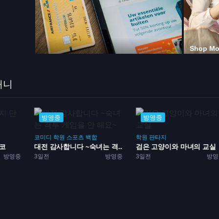
애니
방영중
방영중
코미디
학원
스포츠
백합
학원
판타지
단코
대전 감사합니다 ~숙녀는 격...
검은 고양이와 마녀의 교실
방영중
3일전
방영중
3일전
방영