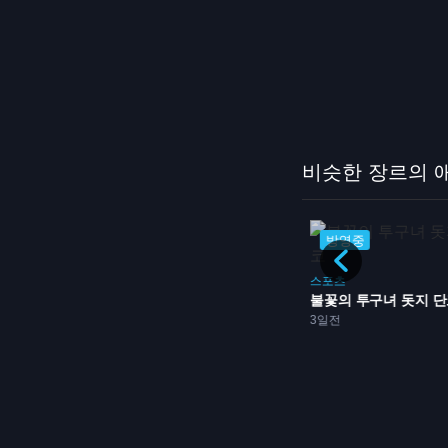
비슷한 장르의 
방영중
방영중
디
드라마
스포츠
52화
불꽃의 투구녀 돗지 
이세계
판타지
메이드
3일전
히로인? 성녀? 아니요, 올...
2일전
방영중