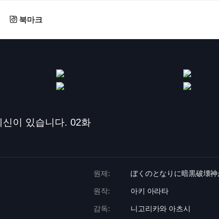
북마크
신이 있습니다. 02화
원제:
ぼくのとなりに暗黒破壊神
원작:
아키 아라타
감독:
니고리카와 아츠시