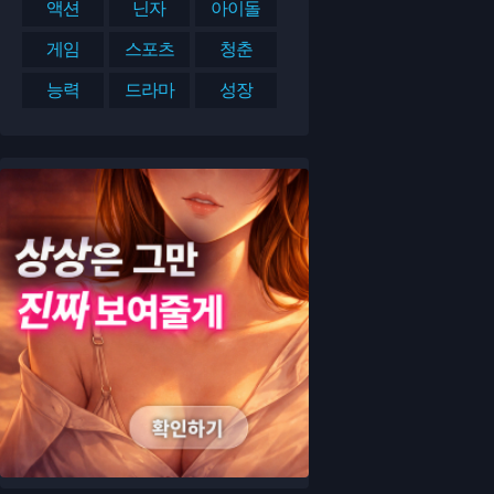
액션
닌자
아이돌
게임
스포츠
청춘
능력
드라마
성장