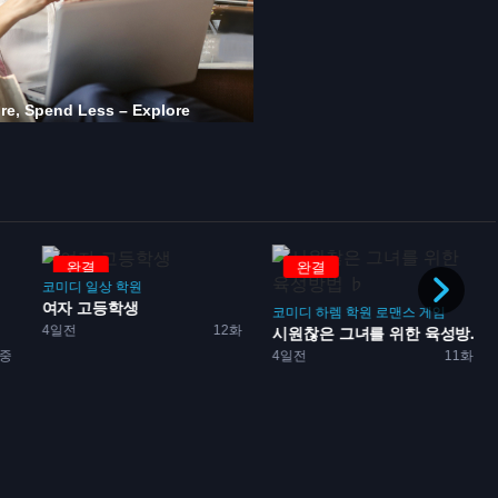
완결
완결
코미디
일상
학원
여자 고등학생
코미디
하렘
학원
로맨스
게임
4일전
12화
시원찮은 그녀를 위한 육성방...
중
4일전
11화