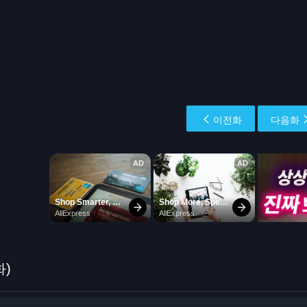
이전화
다음화
화)