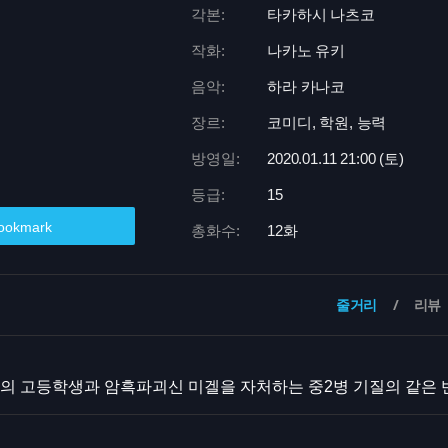
각본:
타카하시 나츠코
작화:
나카노 유키
음악:
하라 카나코
장르:
코미디, 학원, 능력
방영일:
2020.01.11 21:
00 (토)
등급:
15
ookmark
총화수:
12화
줄거리
리뷰
의 고등학생과 암흑파괴신 미겔을 자처하는 중2병 기질의 같은 