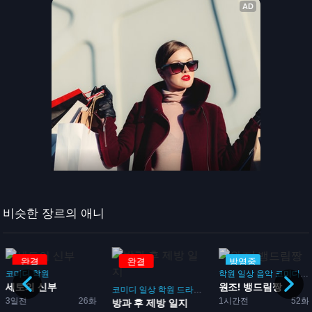
비슷한 장르의 애니
완결
방영중
방영
학원
일상
음악
코미디
드라마
부
원조! 뱅드림짱
코미디
일상
학원
드라마
부활동
26화
1시간전
52화
방과 후 제방 일지