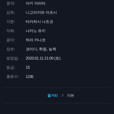
원작:
아키 아라타
감독:
니고리카와 아츠시
각본:
타카하시 나츠코
작화:
나카노 유키
음악:
하라 카나코
장르:
코미디, 학원, 능력
방영일:
2020.01.11 21:
00 (토)
등급:
15
총화수:
12화
줄거리
리뷰