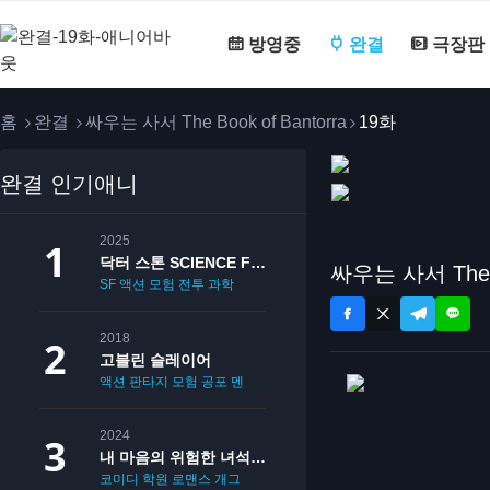
방영중
완결
극장판
홈
완결
싸우는 사서 The Book of Bantorra
19화
완결 인기애니
2025
닥터 스톤 SCIENCE FUTURE
싸우는 사서 The B
SF
액션
모험
전투
과학
2018
고블린 슬레이어
액션
판타지
모험
공포
멘붕
19
2024
내 마음의 위험한 녀석 2기
코미디
학원
로맨스
개그