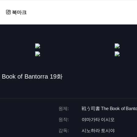
북마크
ook of Bantorra 19화
원제:
戦う司書 The Book of Banto
원작:
야마가타 이시오
감독:
시노하라 토시야