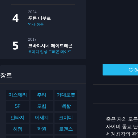
2024
푸른 미부로
역사
청춘
2017
코바야시네 메이드래곤
코미디
일상
드래곤
메이드
B
장르
미스테리
추리
거대로봇
SF
모험
백합
판타지
이세계
코미디
죽은 자의 모든
사이비 종교 
하렘
학원
로맨스
세계최강의 관장