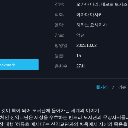
각본:
오카다 마리, 네모토 토시조
작화:
야마다 마사키
음악:
히라노 요시히사
장르:
액션
방영일:
2009.10.02
등급:
15
ookmark
총화수:
27화
줄거리
리뷰
 것이 책이 되어 도서관에 들어가는 세계의 이야기.
단체인 신익교단은 세상을 수호하는 반트라 도서관의 무장사서들과
 대행 '하뮤츠 메세타'는 신익교단과의 싸움에서 자신의 죽음을 